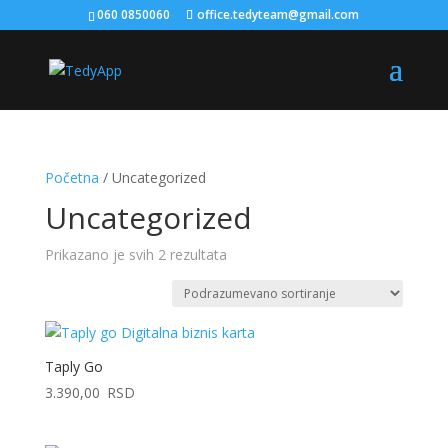
060 0850060
office.tedyteam@gmail.com
Početna
/ Uncategorized
Uncategorized
Prikazano je svih 2 rezultata
Taply Go
3.390,00
RSD